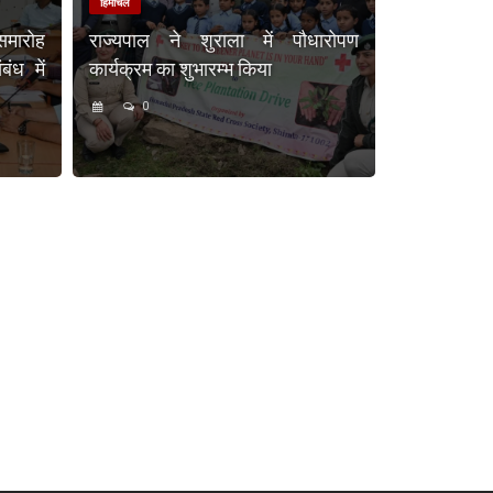
हिमाचल
समारोह
राज्यपाल ने शुराला में पौधारोपण
ंध में
कार्यक्रम का शुभारम्भ किया
0