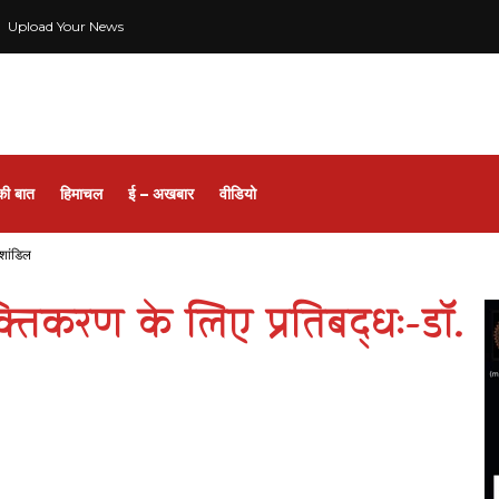
Upload Your News
की बात
हिमाचल
ई – अखबार
वीडियो
 शांडिल
तिकरण के लिए प्रतिबद्धः-डॉ.