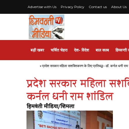
Advertise with Us
Privacy Policy
Contact us
About Us
बड़ी खबर
चर्चित चेहरा
देश- विदेश
बाल क्लब
हिमवन्ती 
Home
»
प्रदेश सरकार महिला सशक्तिकरण के लिए प्रतिबद्धः-डॉ. कर्नल धनी राम
प्रदेश सरकार महिला सशक्
कर्नल धनी राम शांडिल
हिमवंती मीडिया/शिमला