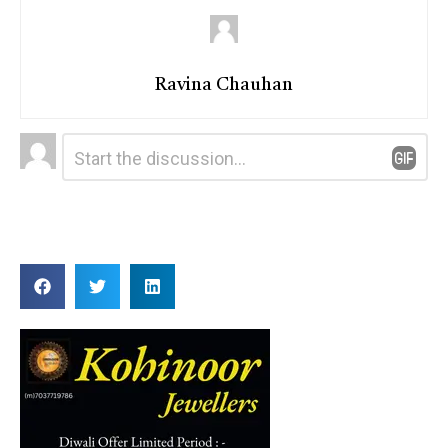
Ravina Chauhan
Leave
Comment
*
a
Reply