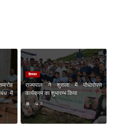
हिमाचल
समारोह
राज्यपाल ने शुराला में पौधारोपण
ंध में
कार्यक्रम का शुभारम्भ किया
0