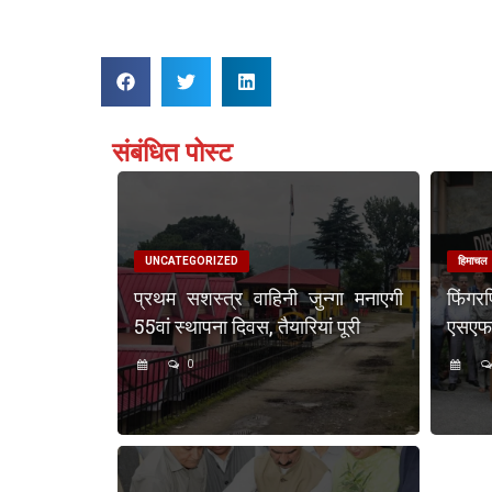
संबंधित पोस्ट
UNCATEGORIZED
हिमाचल
प्रथम सशस्त्र वाहिनी जुन्गा मनाएगी
फिंगर
55वां स्थापना दिवस, तैयारियां पूरी
एसएफएस
0