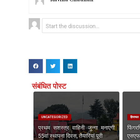
Leave
Comment
*
a
Reply
संबंधित पोस्ट
UNCATEGORIZED
हिमाचल
प्रथम सशस्त्र वाहिनी जुन्गा मनाएगी
फिंगर
55वां स्थापना दिवस, तैयारियां पूरी
एसएफएस