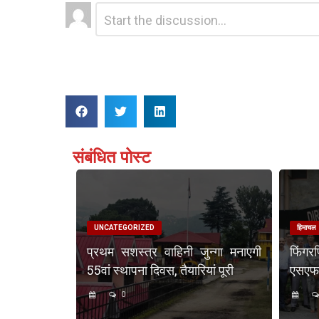
Leave
Comment
*
a
Reply
संबंधित पोस्ट
UNCATEGORIZED
हिमाचल
प्रथम सशस्त्र वाहिनी जुन्गा मनाएगी
फिंगर
55वां स्थापना दिवस, तैयारियां पूरी
एसएफएस
0