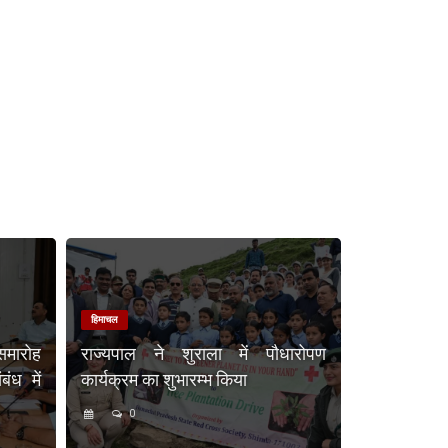
हिमाचल
समारोह
राज्यपाल ने शुराला में पौधारोपण
ंध में
कार्यक्रम का शुभारम्भ किया
0