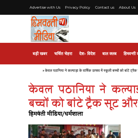
Advertise with Us
Privacy Policy
Contact us
About Us
बड़ी खबर
चर्चित चेहरा
देश- विदेश
बाल क्लब
हिमवन्ती 
Home
»
केवल पठानिया ने कल्याड़ा के वार्षिक उत्सव में स्कूली बच्चों को बांटे ट्रै
केवल पठानिया ने कल्याड़ा
बच्चों को बांटे ट्रैक सूट और
हिमवंती मीडिया/धर्मशाला