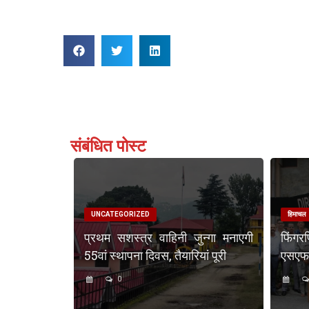
संबंधित पोस्ट
UNCATEGORIZED
हिमाचल
प्रथम सशस्त्र वाहिनी जुन्गा मनाएगी
फिंगर
55वां स्थापना दिवस, तैयारियां पूरी
एसएफएस
0