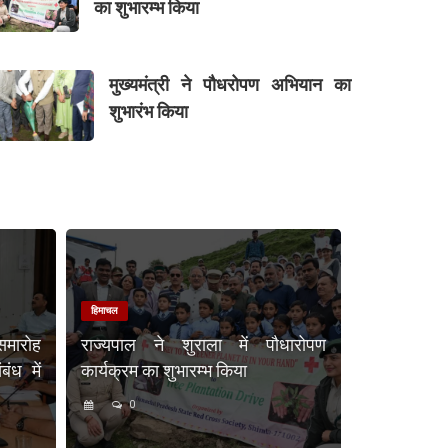
का शुभारम्भ किया
मुख्यमंत्री ने पौधरोपण अभियान का
शुभारंभ किया
हिमाचल
समारोह
राज्यपाल ने शुराला में पौधारोपण
ंध में
कार्यक्रम का शुभारम्भ किया
0