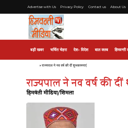
Advertise with Us
Privacy Policy
Contact us
About Us
बड़ी खबर
चर्चित चेहरा
देश- विदेश
बाल क्लब
हिमवन्ती 
Home
»
राज्यपाल ने नव वर्ष की दीं शुभकामनाएं
राज्यपाल ने नव वर्ष की दी
हिमवंती मीडिया/शिमला