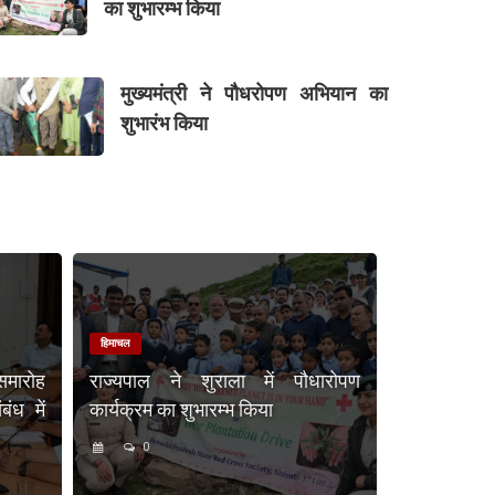
का शुभारम्भ किया
मुख्यमंत्री ने पौधरोपण अभियान का
शुभारंभ किया
हिमाचल
समारोह
राज्यपाल ने शुराला में पौधारोपण
ंध में
कार्यक्रम का शुभारम्भ किया
0