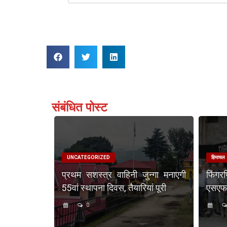
Reply
संबंधित पोस्ट
UNCATEGORIZED
हिमाचल
प्रथम सशस्त्र वाहिनी जुन्गा मनाएगी
फिंगर
55वां स्थापना दिवस, तैयारियां पूरी
एसएफएस
0