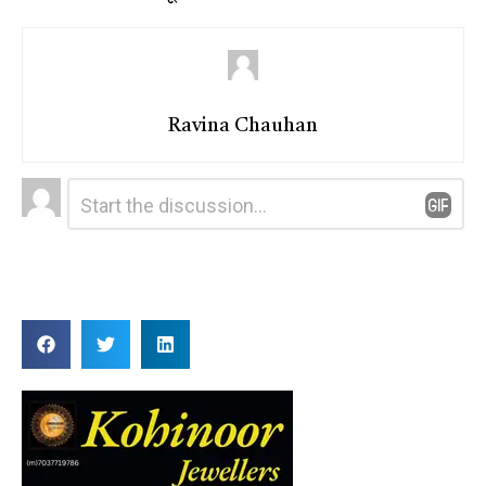
Ravina Chauhan
Leave
Comment
*
a
Reply