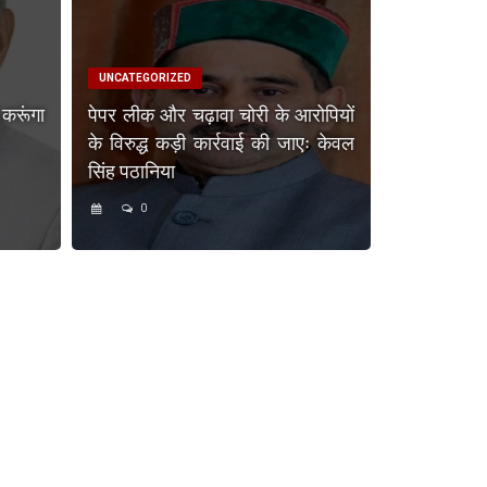
UNCATEGORIZED
 करूंगा
पेपर लीक और चढ़ावा चोरी के आरोपियों
के विरुद्ध कड़ी कार्रवाई की जाएः केवल
सिंह पठानिया
0