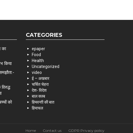
CATEGORIES
म का
epaper
Food
Health
रंभ किया
Uncategorized
 समझौता:-
video
ई – अखबार
चर्चित चेहरा
विरुद्ध
देश- विदेश
ा
बाल क्लब
च्चों को
हिमवन्ती की बात
हिमाचल
Home
Contact us
GDPR Privacy policy