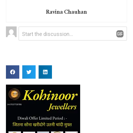
Ravina Chauhan
Leave
Comment
*
a
Reply