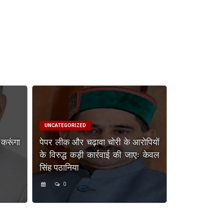
UNCATEGORIZED
 करूंगा
पेपर लीक और चढ़ावा चोरी के आरोपियों
के विरुद्ध कड़ी कार्रवाई की जाएः केवल
सिंह पठानिया
0