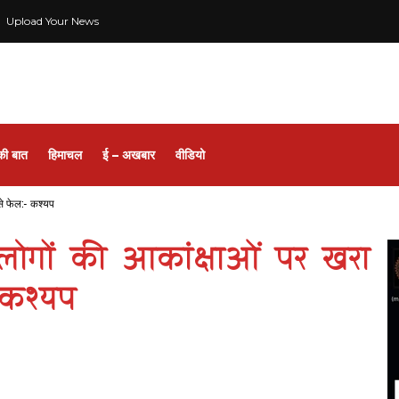
Upload Your News
की बात
हिमाचल
ई – अखबार
वीडियो
 से फेल:- कश्यप
े लोगों की आकांक्षाओं पर खरा
- कश्यप