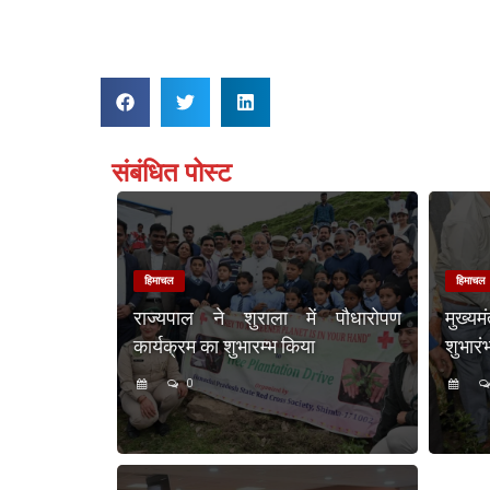
संबंधित पोस्ट
हिमाचल
हिमाचल
राज्यपाल ने शुराला में पौधारोपण
मुख्य
कार्यक्रम का शुभारम्भ किया
शुभारं
0