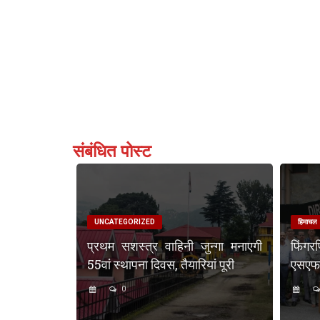
संबंधित पोस्ट
UNCATEGORIZED
हिमाचल
प्रथम सशस्त्र वाहिनी जुन्गा मनाएगी
फिंगर
55वां स्थापना दिवस, तैयारियां पूरी
एसएफएस
0