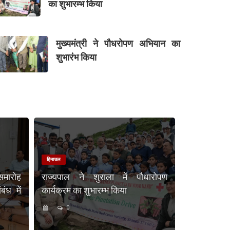
का शुभारम्भ किया
मुख्यमंत्री ने पौधरोपण अभियान का
शुभारंभ किया
हिमाचल
समारोह
राज्यपाल ने शुराला में पौधारोपण
ंध में
कार्यक्रम का शुभारम्भ किया
0