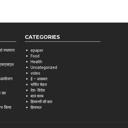
CATEGORIES
ां स्थापना
epaper
Food
Health
 एसएफएसएल
Uncategorized
video
के आयोजन
ई – अखबार
चर्चित चेहरा
देश- विदेश
म का
बाल क्लब
हिमवन्ती की बात
रंभ किया
हिमाचल