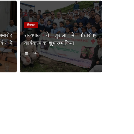
हिमाचल
समारोह
राज्यपाल ने शुराला में पौधारोपण
ंध में
कार्यक्रम का शुभारम्भ किया
0