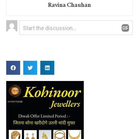
Ravina Chauhan
Leave
Comment
*
a
Reply