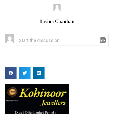
Ravina Chauhan
Leave
Comment
*
a
Reply