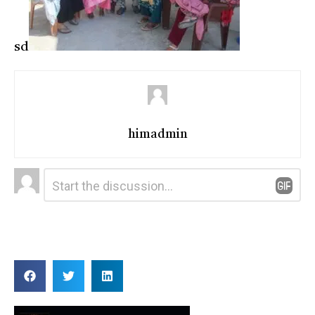
sd
himadmin
Leave
Comment
*
a
Reply