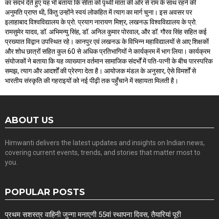
का संदर्भ देते हुए यह भी बताया कि सीता को पृथ्वी माता की ओर से राम के साथ रहने की
अनुमति प्राप्त थी, किंतु उन्होंने स्वयं लोकहित में त्याग का मार्ग चुना। इस अवसर पर
इलाहाबाद विश्वविद्यालय के प्रो. प्रयाग नारायण मिश्र, लखनऊ विश्वविद्यालय के प्रो.
रामसुमेर यादव, डॉ. अभिमन्यु सिंह, डॉ. अनिल कुमार पोरवाल, और डॉ. गौरव सिंह सहित कई
प्रख्यात विद्वान उपस्थित रहे। कानपुर एवं लखनऊ के विभिन्न महाविद्यालयों से आए शिक्षकों
और शोध छात्रों सहित कुल 60 से अधिक प्रतिभागियों ने कार्यक्रम में भाग लिया। कार्यक्रम
संयोजकों ने बताया कि यह व्याख्यान वर्तमान सामाजिक संदर्भों में पति-पत्नी के बीच पारस्परिक
समझ, त्याग और आदर्शों की प्रेरणा देता है। आयोजक मंडल के अनुसार, ऐसे विमर्शों से
भारतीय संस्कृति की गहराइयों को नई पीढ़ी तक पहुँचाने में सहायता मिलती है।
ABOUT US
Himwanti delivers the latest updates and insights on Indian news,
covering current events, trends, and stories that matter most to
you.
POPULAR POSTS
प्रथम सशस्त्र वाहिनी जुन्गा मनाएगी 55वां स्थापना दिवस, तैयारियां पूरी