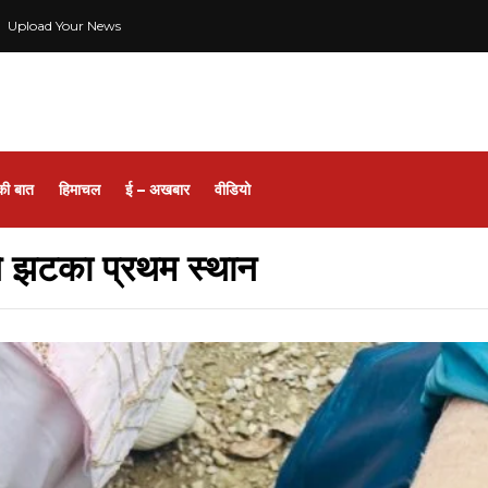
Upload Your News
की बात
हिमाचल
ई – अखबार
वीडियो
ी ने झटका प्रथम स्थान