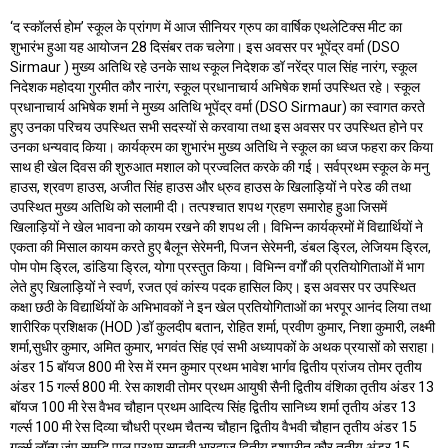
‘द स्कॉलर्स होम’ स्कूल के प्रांगण में आज सीनियर ग्रुप का वार्षिक एथलेटिक्स मीट का
शुभारंभ हुआ यह आयोजन 28 दिसंबर तक चलेगा। इस अवसर पर भूपेंद्र वर्मा (DSO
Sirmaur ) मुख्य अतिथि रहे उनके साथ स्कूल निदेशक डॉ नरेंद्र पाल सिंह नारंग, स्कूल
निदेशक महोदया गुरमीत कौर नारंग, स्कूल प्रधानाचार्य अभिषेक शर्मा उपस्थित रहे। स्कूल
प्रधानाचार्य अभिषेक शर्मा ने मुख्य अतिथि भूपेंद्र वर्मा (DSO Sirmaur) का स्वागत करते
हुए उनका परिचय उपस्थित सभी सदस्यों से करवाया तथा इस अवसर पर उपस्थित होने पर
उनका धन्यवाद किया। कार्यक्रम का शुभारंभ मुख्य अतिथि ने स्कूल का ध्वज फहरा कर किया
साथ ही खेल दिवस की शुरुआत मशाल को प्रज्वलित करके की गई। सर्वप्रथम स्कूल के मनु
हाउस, श्रवण हाउस, अजीत सिंह हाउस और ध्रुव हाउस के खिलाड़ियों ने परेड की तथा
उपस्थित मुख्य अतिथि को सलामी दी। तत्पश्चात शपथ ग्रहण समारोह हुआ जिसमें
खिलाड़ियों ने खेल भावना को कायम रखने की शपथ ली। विभिन्न कार्यक्रमों में विद्यार्थियों ने
एकता की मिसाल कायम करते हुए बैलून सेरेमनी, पिजन सेरेमनी, डंबल ड्रिल, लेजियम ड्रिल,
पोम पोम ड्रिल, डांडिया ड्रिल, योगा प्रस्तुत किया। विभिन्न वर्गों की प्रतियोगिताओं में भाग
लेते हुए खिलाड़ियों ने स्वर्ण, रजत एवं कांस्य पदक हासिल किए। इस अवसर पर उपस्थित
कक्षा छठी के विद्यार्थियों के अभिभावकों ने इन खेल प्रतियोगिताओं का भरपूर आनंद लिया तथा
शारीरिक प्रशिक्षक (HOD )डॉ कुलदीप बतान, रोहित शर्मा, प्रवीण कुमार, निशा कुमारी, लक्ष्मी
शर्मा,सुधीर कुमार, अमित कुमार, भगवंत सिंह एवं सभी अध्यापकों के अथक प्रयासों को सराहा।
अंडर 15 बॉयज 800 मी रेस में रमन कुमार प्रथम भावेश भार्गव द्वितीय प्रांजय तोमर तृतीय
अंडर 15 गर्ल्स 800 मी. रेस काशवी तोमर प्रथम आयुषी सैनी द्वितीय वंशिका तृतीय अंडर 13
बॉयज 100 मी रेस वैभव चौहान प्रथम आदित्य सिंह द्वितीय सानिध्य शर्मा तृतीय अंडर 13
गर्ल्स 100 मी रेस दिव्या चौधरी प्रथम चैतन्य चौहान द्वितीय वैभवी चौहान तृतीय अंडर 15
गर्ल्स लॉन्ग जंप समृद्धि पाल प्रथम सानवी भारद्वाज द्वितीय इशप्रीत कौर तृतीय अंडर 15