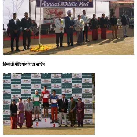
हिमवंती मीडिया/पांवटा साहिब