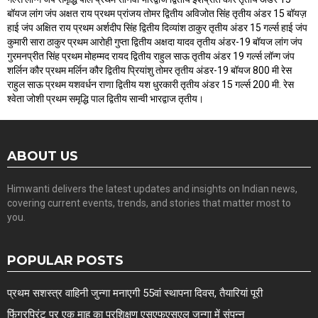
बॉयज लांग जंप अक्षत राय प्रथम प्रांजय तोमर द्वितीय अविजोत सिंह तृतीय अंडर 15 बॉयज़
हाई जंप अक्षित राय प्रथम अर्शदीप सिंह द्वितीय दिव्यांश ठाकुर तृतीय अंडर 15 गर्ल्स हाई जंप
कुमारी सारा ठाकुर प्रथम आरोही गुप्ता द्वितीय अक्षदा यादव तृतीय अंडर-19 बॉयज लांग जंप
गुरमनप्रीत सिंह प्रथम मोहम्मद रायद द्वितीय राहुल साऊ तृतीय अंडर 19 गर्ल्स लॉन्ग जंप
शर्लिन कौर प्रथम मर्लिन कौर द्वितीय प्रियांशु तोमर तृतीय अंडर-19 बॉयज 800 मी रेस
राहुल साऊ प्रथम यशवर्धन राणा द्वितीय यश धुरकारी तृतीय अंडर 15 गर्ल्स 200 मी. रेस
श्वेता जोशी प्रथम समृद्धि पाल द्वितीय सान्वी भारद्वाज तृतीय।
ABOUT US
Himwanti delivers the latest updates and insights on Indian news,
covering current events, trends, and stories that matter most to
you.
POPULAR POSTS
प्रथम सशस्त्र वाहिनी जुन्गा मनाएगी 55वां स्थापना दिवस, तैयारियां पूरी
फिंगरप्रिंट पर एक माह का प्रशिक्षण एसएफएसएल जुन्गा में संपन्न