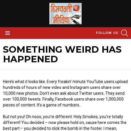
S
FOLLOW US
Menu
SOMETHING WEIRD HAS
HAPPENED
Here’s what it looks like. Every freakin’ minute YouTube users upload
hundreds of hours of new video and Instagram users share over
10,000 new photos. Don’t even ask about Twitter users. They send
over 100,000 tweets. Finally, Facebook users share over 1,000,000
pieces of content. It’s a game of numbers.
But not you! Oh nooo, you’re different. Holy Smokes, you’re totally
different! You decided – now please hold on, cause here comes the
best part – you decided to click the bomb in the footer. I mean,