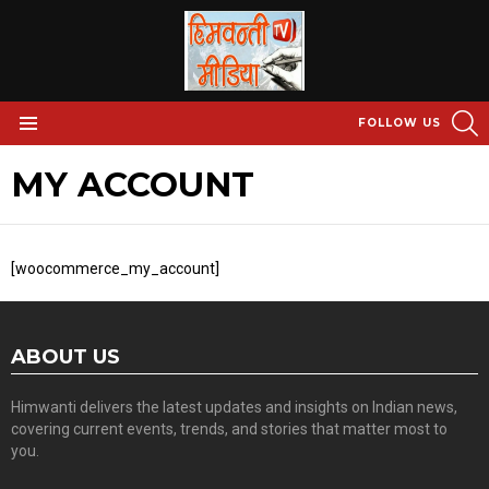
S
FOLLOW US
Menu
MY ACCOUNT
[woocommerce_my_account]
ABOUT US
Himwanti delivers the latest updates and insights on Indian news,
covering current events, trends, and stories that matter most to
you.