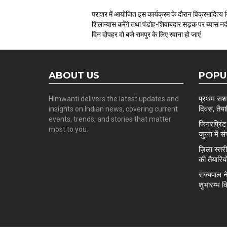
पराशर में आयोजित इस कार्यक्रम के दौरान विक्रमादित्
शिलान्यास करेंगे तथा पंडोह-शिवाबदार सड़क पर ब्यास नदी क
दिन दोपहर दो बजे रामपुर के लिए रवाना हो जाएं
ABOUT US
POPU
प्रथम सशस्
Himwanti delivers the latest updates and
दिवस, तैयार
insights on Indian news, covering current
events, trends, and stories that matter
फिंगरप्रि
most to you.
जुन्गा में स
ज़िला स्त
की तैयारिय
राज्यपाल न
शुभारम्भ क