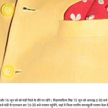
 और 16 जून को को मंडी जिले के दौरे पर रहेंगे। विक्रमादित्य सिंह 15 जून को अपराह्न 3ः30 बजे श
े मंडी से प्रस्थान कर 10ः30 बजे पराशर पहुंचेंगे, जहां वे जिला स्तरीय सरनाहुली पराशर मेला 