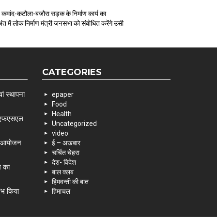
 कमांद-कटौला-बजौरा सड़क के निर्माण कार्य का
त में लोक निर्माण मंत्री जनसभा को संबोधित करेंगे उसी
CATEGORIES
ां स्थापना
epaper
Food
Health
 एसएफएसएल
Uncategorized
video
के आयोजन
ई – अखबार
चर्चित चेहरा
देश- विदेश
म का
बाल क्लब
हिमवन्ती की बात
रंभ किया
हिमाचल