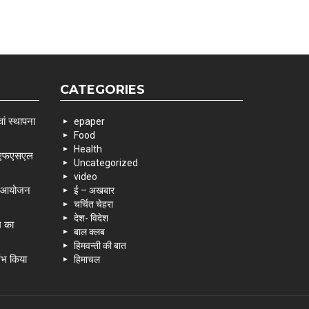
CATEGORIES
ां स्थापना
epaper
Food
Health
 एसएफएसएल
Uncategorized
video
के आयोजन
ई – अखबार
चर्चित चेहरा
देश- विदेश
म का
बाल क्लब
हिमवन्ती की बात
रंभ किया
हिमाचल