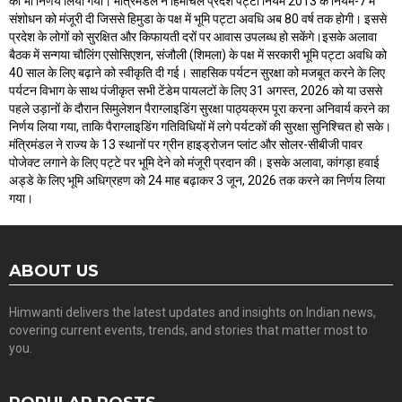
का भी निर्णय लिया गया। मंत्रिमंडल ने हिमाचल प्रदेश पट्टा नियम 2013 के नियम-7 में
संशोधन को मंजूरी दी जिससे हिमुडा के पक्ष में भूमि पट्टा अवधि अब 80 वर्ष तक होगी। इससे
प्रदेश के लोगों को सुरक्षित और किफायती दरों पर आवास उपलब्ध हो सकेंगे।इसके अलावा
बैठक में सन्गया चौलिंग एसोसिएशन, संजौली (शिमला) के पक्ष में सरकारी भूमि पट्टा अवधि को
40 साल के लिए बढ़ाने को स्वीकृति दी गई। साहसिक पर्यटन सुरक्षा को मजबूत करने के लिए
पर्यटन विभाग के साथ पंजीकृत सभी टेंडेम पायलटों के लिए 31 अगस्त, 2026 को या उससे
पहले उड़ानों के दौरान सिमुलेशन पैराग्लाइडिंग सुरक्षा पाठ्यक्रम पूरा करना अनिवार्य करने का
निर्णय लिया गया, ताकि पैराग्लाइडिंग गतिविधियों में लगे पर्यटकों की सुरक्षा सुनिश्चित हो सके।
मंत्रिमंडल ने राज्य के 13 स्थानों पर ग्रीन हाइड्रोजन प्लांट और सोलर-सीबीजी पावर
पोजेक्ट लगाने के लिए पट्टे पर भूमि देने को मंजूरी प्रदान की। इसके अलावा, कांगड़ा हवाई
अड्डे के लिए भूमि अधिग्रहण को 24 माह बढ़ाकर 3 जून, 2026 तक करने का निर्णय लिया
गया।
ABOUT US
Himwanti delivers the latest updates and insights on Indian news,
covering current events, trends, and stories that matter most to
you.