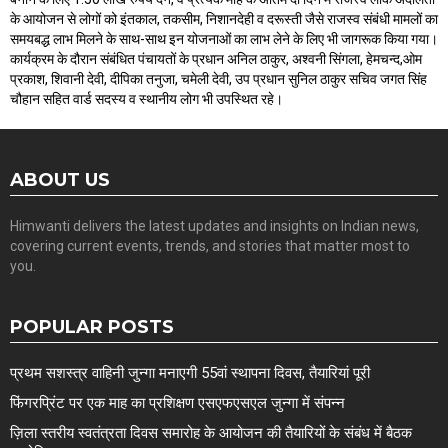
के आयोजन से लोगों को इंतकाल, तकसीम, निशानदेही व दरूस्ती जैसे राजस्व संबंधी मामलों का
समयबद्ध लाभ मिलने के साथ-साथ इन योजनाओं का लाभ लेने के लिए भी जागरूक किया गया।
कार्यक्रम के दौरान संबंधित पंचायतों के प्रधान अनिल ठाकुर, अश्वनी सिंगला, हेमचन्द,ओम
प्रकाश, शिवानी देवी, दीपिका तनुजा, चमेली देवी, उप प्रधान सुनिल ठाकुर सचिव जगत सिंह
चौहान सहित वार्ड सदस्य व स्थानीय लोग भी उपस्थित रहे।
ABOUT US
Himwanti delivers the latest updates and insights on Indian news,
covering current events, trends, and stories that matter most to
you.
POPULAR POSTS
प्रथम सशस्त्र वाहिनी जुन्गा मनाएगी 55वां स्थापना दिवस, तैयारियां पूरी
फिंगरप्रिंट पर एक माह का प्रशिक्षण एसएफएसएल जुन्गा में संपन्न
ज़िला स्तरीय स्वतंत्रता दिवस समारोह के आयोजन की तैयारियों के संबंध में बैठक