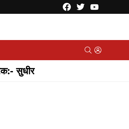
Facebook
Twitter
YouTube
SEARCH
LOGIN
ारक:- सुधीर