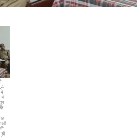
ी
 24
ें
 ने
पुर
कि
2
 यह
ाओं
 भी
 ही