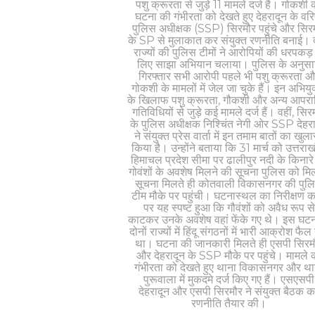
पशु क्रूरता से जुड़े 11 मामले दर्ज है। गोकशी 
घटना की गंभीरता को देखते हुए देहरादून के वरि
पुलिस अधीक्षक (SSP) सिरमौर पहुंचे और सिर
के SP से मुलाकात कर संयुक्त रणनीति बनाई। द
राज्यों की पुलिस टीमों ने आरोपियों की धरपकड़
लिए साझा अभियान चलाया। पुलिस के अनुसा
गिरफ्तार सभी आरोपी पहले भी पशु क्रूरता 
गोकशी के मामलों में जेल जा चुके हैं। इन अभियुक्
के खिलाफ पशु क्रूरता, गौकशी और अन्य आपर
गतिविधियों से जुड़े कई मामले दर्ज हैं। वहीं, सिर
के पुलिस अधीक्षक निश्चिंत नेगी ओर SSP देहरा
ने संयुक्त प्रेस वार्ता में इन तमाम बातों का खुल
किया है। उन्होंने बताया कि 31 मार्च को उत्तराख
हिमाचल प्रदेश सीमा पर ढालीपुर नदी के किनारे
गोवंशों के अवशेष मिलने की सूचना पुलिस को म
सूचना मिलते ही कोतवाली विकासनगर की पुल
टीम मौके पर पहुंची। घटनास्थल का निरीक्षण क
पर यह स्पष्ट हुआ कि गौवंशों को अवैध रूप से
काटकर उनके अवशेष वहां फेंके गए थे। इस घटन
दोनों राज्यों में हिंदू संगठनों में भारी आक्रोश फैल
था। घटना की जानकारी मिलते ही एसपी सिरम
और देहरादून के SSP मौके पर पहुंचे। मामले 
गंभीरता को देखते हुए थाना विकासनगर और था
पुरूवाला में मुकदमे दर्ज किए गए हैं। एसएसपी
देहरादून और एसपी सिरमौर ने संयुक्त बैठक 
रणनीति तैयार की।