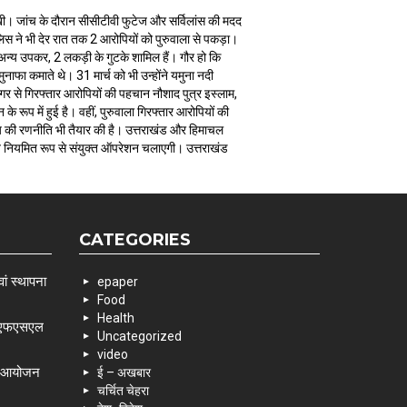
र रखी। जांच के दौरान सीसीटीवी फुटेज और सर्विलांस की मदद
स ने भी देर रात तक 2 आरोपियों को पुरुवाला से पकड़ा।
न्य उपकर, 2 लकड़ी के गुटके शामिल हैं। गौर हो कि
ुनाफा कमाते थे। 31 मार्च को भी उन्होंने यमुना नदी
गर से गिरफ्तार आरोपियों की पहचान नौशाद पुत्र इस्लाम,
रूप में हुई है। वहीं, पुरुवाला गिरफ्तार आरोपियों की
िष्य की रणनीति भी तैयार की है। उत्तराखंड और हिमाचल
ुलिस अब नियमित रूप से संयुक्त ऑपरेशन चलाएगी। उत्तराखंड
CATEGORIES
ां स्थापना
epaper
Food
Health
 एसएफएसएल
Uncategorized
video
के आयोजन
ई – अखबार
चर्चित चेहरा