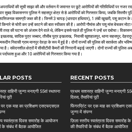
ं जेल गए अपराधियों की सूची साझा की और वर्तमान में जमानत पर छूटे आरोपियों की गतिविधियों पर नज
 सुबह विकासनगर पुलिस ने सहसपुर क्षेत्र से 8 आरोपियों को गिरफ्तार किया, जबकि सिरमौर पुलि
त्तिजनक सामग्री जब्त की है। जिनमें 3 चापड़ (धारदार हथियार), 1 लंबी खुखरी, पशु कटान के अ
दी किनारे से चोरी कर उन्हें काटने की बात स्वीकार की है। आरोपी गौमांस और पशु मांस बेचकर मोटा म
ी तरह की घटना को अंजाम देने वाले थे, लेकिन इससे पहले ही पुलिस ने उन्हें धर दबोचा। विकासन
 इखलाख, सादिक पुत्र जब्बार, तौसीब पुत्र इखलाख, निवासी खुशहालपुर, थाना सहसपुर, देहरादून के 
ूदीन निवासी ग्राम मानपुर देवड़ा के रूप में हुई है। दोनों राज्यों की पुलिस की सतर्कता और भव
र्णय लिया है। संवेदनशील क्षेत्रों में सीसीटीवी कैमरों की निगरानी बढ़ाई जाएगी। दोनों राज्यों की प
का पर्दाफाश हुआ और 10 आरोपियों को गिरफ्तार किया गया है।
LAR POSTS
RECENT POSTS
त्र वाहिनी जुन्गा मनाएगी 55वां स्थापना
प्रथम सशस्त्र वाहिनी जुन्गा मनाएगी 55व
ियां पूरी
दिवस, तैयारियां पूरी
ंट पर एक माह का प्रशिक्षण एसएफएसएल
फिंगरप्रिंट पर एक माह का प्रशिक्षण
ंपन्न
जुन्गा में संपन्न
रीय स्वतंत्रता दिवस समारोह के आयोजन
ज़िला स्तरीय स्वतंत्रता दिवस समारोह 
ों के संबंध में बैठक आयोजित
की तैयारियों के संबंध में बैठक आयोजित