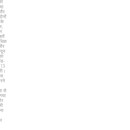
की
ष्ठ
मौर
ोनों
 के
र,
और
तों
ाधिक
मौर
दून
ासा
ंड-
 13
िली।
िस
रने
ा से
 गया
ौर
की
ना
कर