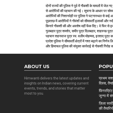
दोनों राज्यों की पुलिस ने पूर्व में गौकशी के मामलों मे
से आरोपियों की पहचान की गई। सूचना के आधार पर सोमवार
आरोपियों की निशानदेही पर पुलिस ने घटनास्थल से कई आप
पूछताछ में आरोपियों ने गौवंशों को सीमावर्ती इलाकों और न
किनारे गौकशी की और अवशेष वहीं फेंक दिए। वे फिर से इस
गुलबहार पुत्र शमशेर, समीर पुत्र दिलबहार, शाहरुख पुत्र
पहचान शहनवाज पुत्र स्व. वलीम मोहम्मद, इरशाद पुत्र कमर
प्रदेश पुलिस ने सीमावर्ती क्षेत्रों में गश्त बढ़ाने का नि
और हिमाचल पुलिस की संयुक्त कार्रवाई से गोकशी गिरोह 
ABOUT US
POPU
प्रथम सशस्
Himwanti delivers the latest updates and
दिवस, तैयार
insights on Indian news, covering current
events, trends, and stories that matter
फिंगरप्रि
most to you.
जुन्गा में स
ज़िला स्त
की तैयारिय