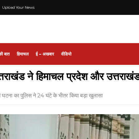
Upload Your News
की बात
हिमाचल
ई – अखबार
वीडियो
राखंड ने हिमाचल प्रदेश और उत्तराखं
 घटना का पुलिस ने 24 घंटे के भीतर किया बड़ा खुलासा